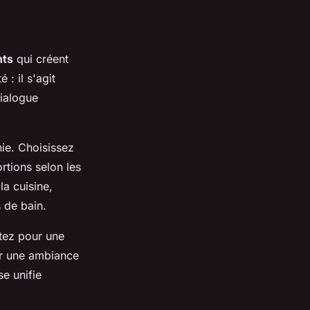
nts
qui créent
 : il s'agit
dialogue
nie. Choisissez
tions selon les
a cuisine,
 de bain.
ptez pour une
ur une ambiance
e unifie