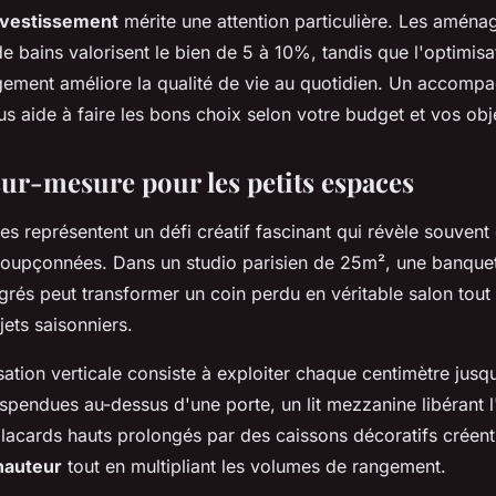
nvestissement
mérite une attention particulière. Les amén
 de bains valorisent le bien de 5 à 10%, tandis que l'optimis
ement améliore la qualité de vie au quotidien. Un accomp
s aide à faire les bons choix selon votre budget et vos obje
sur-mesure pour les petits espaces
es représentent un défi créatif fascinant qui révèle souven
oupçonnées. Dans un studio parisien de 25m², une banquet
rés peut transformer un coin perdu en véritable salon tout 
ets saisonniers.
isation verticale consiste à exploiter chaque centimètre jusq
spendues au-dessus d'une porte, un lit mezzanine libérant l
lacards hauts prolongés par des caissons décoratifs créent
hauteur
tout en multipliant les volumes de rangement.