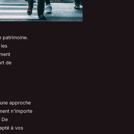
n patrimoine.
 les
mment
rt de
d'une approche
ment n'importe
. De
dapté à vos