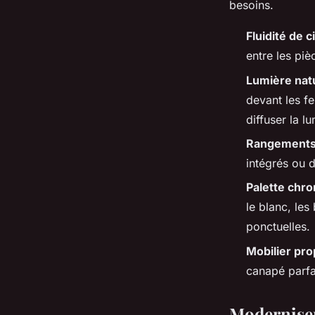
besoins.
Fluidité de c
entre les pi
Lumière nat
devant les fe
diffuser la lu
Rangements 
intégrés ou 
Palette chro
le blanc, le
ponctuelles.
Mobilier pr
canapé parfa
Moderniser