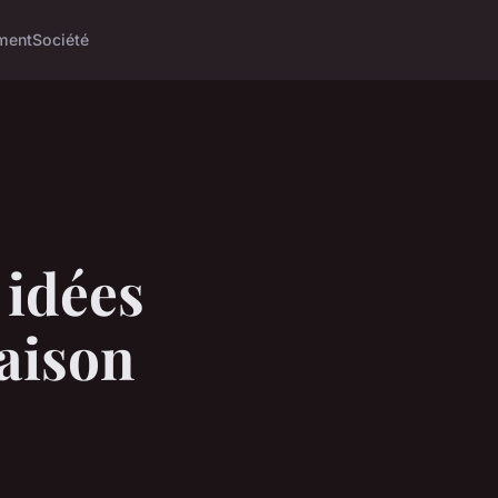
ment
Société
 idées
maison