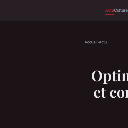
Actu
Culture
Accueil
›
Actu
Optim
et co