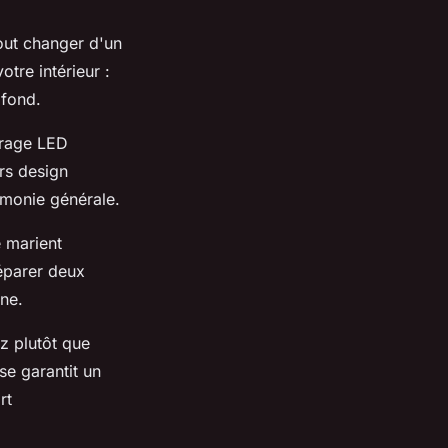
tout changer d'un
tre intérieur :
afond.
irage LED
rs design
rmonie générale.
e marient
séparer deux
ne.
z plutôt que
e garantit un
rt