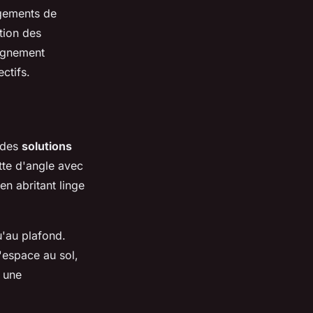
agements de
ation des
agnement
ctifs.
t des
solutions
te d'angle avec
en abritant linge
u'au plafond.
'espace au sol,
 une