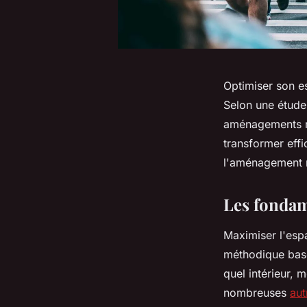
Optimiser son e
Selon une étude
aménagements m
transformer effi
l'aménagement ré
Les fondam
Maximiser l'esp
méthodique basé
quel intérieur, 
nombreuses
aut