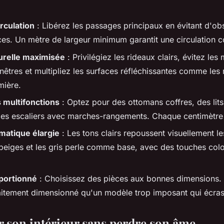
irculation
: Libérez les passages principaux en évitant d'obs
èces. Un mètre de largeur minimum garantit une circulation c
urelle maximisée
: Privilégiez les rideaux clairs, évitez les
nêtres et multipliez les surfaces réfléchissantes comme les 
mière.
multifonctions
: Optez pour des ottomans coffres, des lits 
des escaliers avec marches-rangements. Chaque centimètr
matique élargie
: Les tons clairs repoussent visuellement le
s beiges et les gris perle comme base, avec des touches col
oportionné
: Choisissez des pièces aux bonnes dimensions.
itement dimensionné qu'un modèle trop imposant qui écras
 son intérieur sans perdre son âme