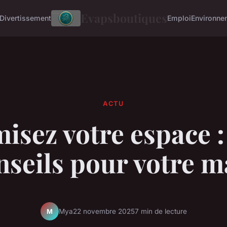
Evapsboutiques
Divertissement
Emploi
Environne
ACTU
isez votre espace :
nseils pour votre 
Mya
22 novembre 2025
7 min de lecture
M