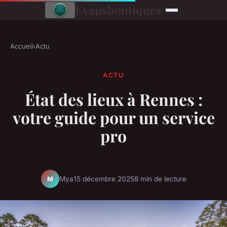
Evapsboutiques
Accueil
›
Actu
ACTU
État des lieux à Rennes :
votre guide pour un service
pro
Mya
15 décembre 2025
8 min de lecture
M