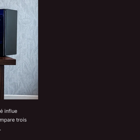
é influe
ompare trois
.