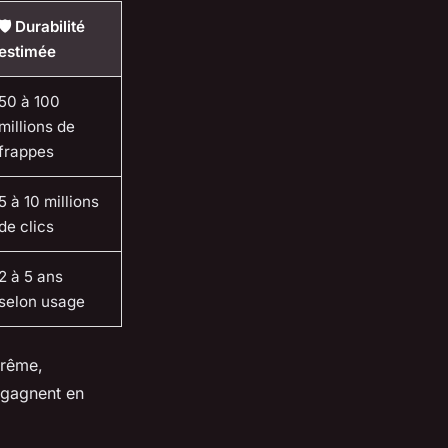
🛡️ Durabilité
estimée
50 à 100
millions de
frappes
5 à 10 millions
de clics
2 à 5 ans
selon usage
trême,
, gagnent en