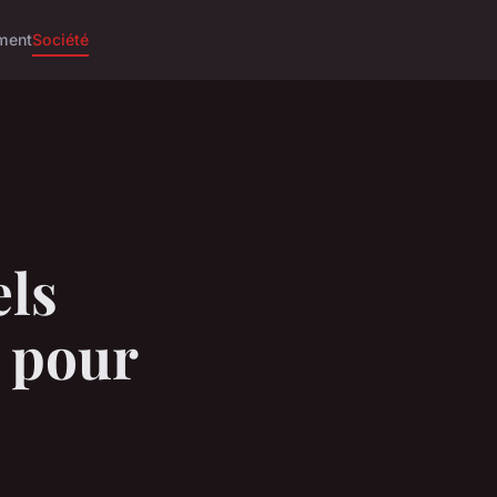
ment
Société
els
r pour