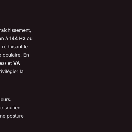
raîchissement,
an à
144 Hz
ou
 réduisant le
e oculaire. En
es) et
VA
vilégier la
leurs.
c soutien
une posture