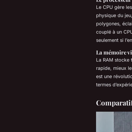
Le CPU gère les 
physique du jeu,
polygones, éclai
couplé à un CPU 
seulement si l’
La mémoire vi
La RAM stocke t
rapide, mieux l
est une révoluti
termes d’expérie
Comparatif