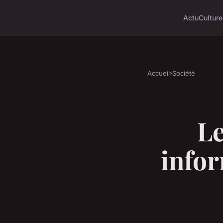
Actu
Culture
Accueil
›
Société
Le
infor