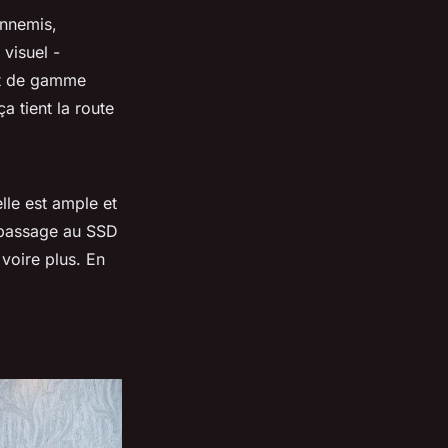
ennemis,
 visuel -
aut de gamme
a tient la route
lle est ample et
e passage au SSD
 voire plus. En