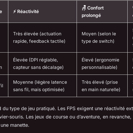
🪑 Confort
e
⚡ Réactivité
prolongé
Très élevée (actuation
Moyen (selon le
rapide, feedback tactile)
type de switch)
Élevée (DPI réglable,
Élevé (ergonomie
n
capteur sans décalage)
personnalisable)
Moyenne (légère latence
Très élevé (prise
il
sans fil, mais optimisée)
en main naturelle)
 du type de jeu pratiqué. Les FPS exigent une réactivité ex
avier-souris. Les jeux de course ou d’aventure, en revanche
 une manette.