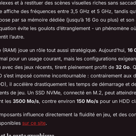
lexes et à restituer des scènes visuelles riches sans saccad
affiche des fréquences entre 3,5 GHz et 5 GHz, tandis q
pose par sa mémoire dédiée (jusqu’à 16 Go ou plus) et son 
quation évite les goulots d’étranglement - un phénomène où
tit l’autre.
 (RAM) joue un rôle tout aussi stratégique. Aujourd’hui,
16 
imal pour un usage courant, mais les configurations exigea
 avec des jeux récents, tirent pleinement profit de
32 Go
. 
D s’est imposé comme incontournable : contrairement aux d
), il accélère drastiquement les temps de démarrage et 
nts de jeu. Un SSD NVMe, connecté en M.2, peut atteindre
nt les
3500 Mo/s
, contre environ
150 Mo/s
pour un HDD cl
posants influence directement la fluidité en jeu, et des co
isponibles
sur ce site
.
et la carte graphique