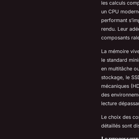
les calculs comp
un CPU moderne 
performant s’im
rendu. Leur adé
composants ralen
La mémoire vive
le standard min
en multitâche ou
stockage, le SS
mécaniques (HDD
des environneme
lecture dépassa
Le choix des com
détaillés sont d
Le processeur 