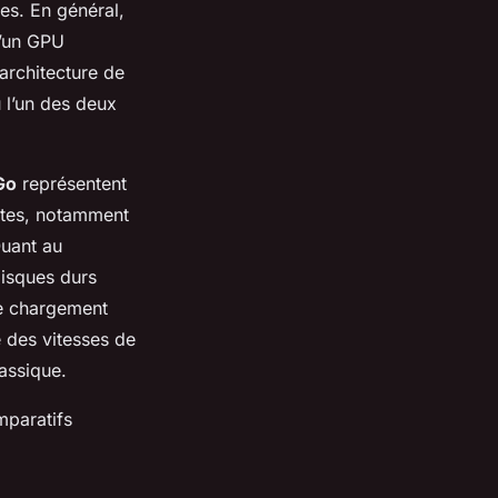
es. En général,
u’un GPU
architecture de
 l’un des deux
Go
représentent
ntes, notamment
Quant au
isques durs
de chargement
 des vitesses de
assique.
mparatifs