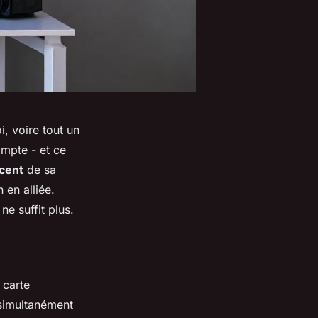
, voire tout un
ompte - et ce
cent
de sa
 en alliée.
e suffit plus.
 carte
 simultanément