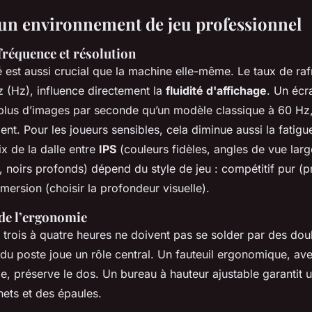
n environnement de jeu professionnel
fréquence et résolution
 est aussi crucial que la machine elle-même. Le taux de raf
z (Hz), influence directement la
fluidité d'affichage
. Un écr
plus d’images par seconde qu’un modèle classique à 60 Hz,
t. Pour les joueurs sensibles, cela diminue aussi la fatigu
ix de la dalle entre
IPS
(couleurs fidèles, angles de vue larg
, noirs profonds) dépend du style de jeu : compétitif pur (pri
mmersion (choisir la profondeur visuelle).
de l’ergonomie
trois à quatre heures ne doivent pas se solder par des dou
u poste joue un rôle central. Un fauteuil ergonomique, ave
e, préserve le dos. Un bureau à hauteur ajustable garantit 
nets et des épaules.