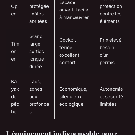
Espace
Op
protégée
protection
ouvert, facile
en
, côtes
contre les
à manœuvrer
abritées
éléments
Grand
Cockpit
Prix élevé,
Tim
large,
fermé,
besoin
oni
sorties
excellent
d’un
er
longue
confort
permis
durée
Ka
Lacs,
yak
zones
Économique,
Autonomie
de
peu
silencieux,
et sécurité
pêc
profonde
écologique
limitées
he
s
L'équipement indispensable pour