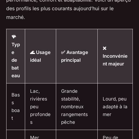
des profils les plus courants aujourd’hui sur le
marché.
🪸
Typ
❌
e
🌊 Usage
✅ Avantage
Inconvénie
de
idéal
principal
nt majeur
bat
eau
Lac,
Grande
Bas
rivières
stabilité,
Lourd, peu
s
peu
nombreux
adapté à la
boa
profonde
rangements
mer
t
s
pêche
Mer
Peu de