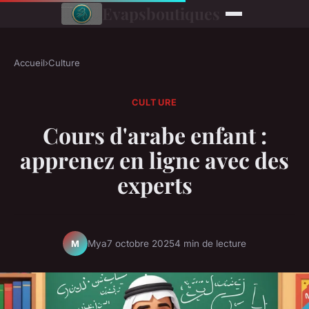
Evapsboutiques
Accueil
›
Culture
CULTURE
Cours d'arabe enfant :
apprenez en ligne avec des
experts
Mya
7 octobre 2025
4 min de lecture
M